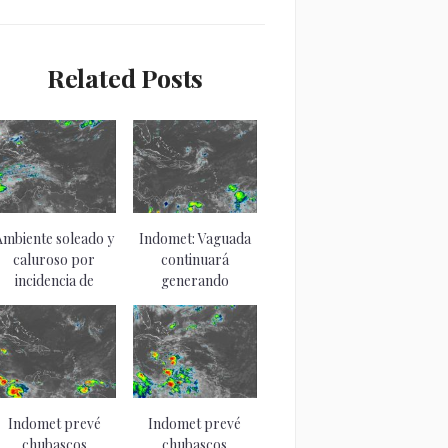
Related Posts
Ambiente soleado y
Indomet: Vaguada
caluroso por
continuará
incidencia de
generando
sistema...
aguaceros y
tronadas la...
Indomet prevé
Indomet prevé
chubascos
chubascos