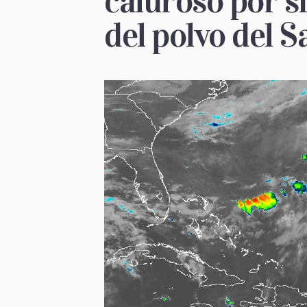
caluroso por s
del polvo del 