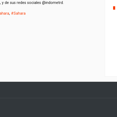
, y de sus redes sociales @indometrd.
ahara
,
#Sahara