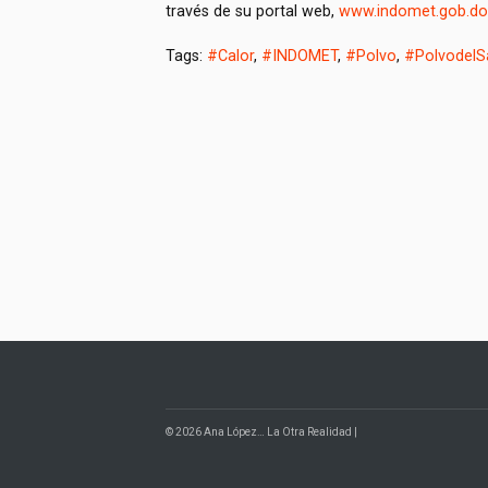
través de su portal web,
www.indomet.gob.do
Tags:
#Calor
,
#INDOMET
,
#Polvo
,
#PolvodelS
© 2026 Ana López… La Otra Realidad |