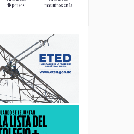
dispersos;
matutinos en la
continuará la
costa sur...
presencia de...