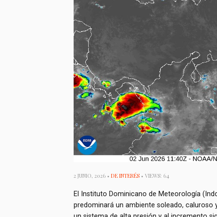
2 JUNIO, 2026 •
DE INTERÉS
• VIEWS: 64
El Instituto Dominicano de Meteorología (Ind
predominará un ambiente soleado, caluroso y 
un sistema de alta presión y al incremento si