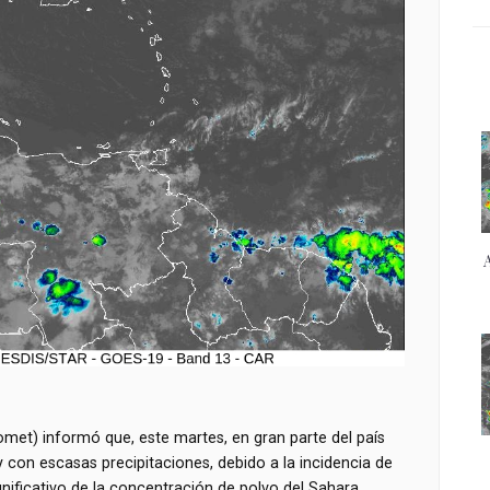
omet) informó que, este martes, en gran parte del país
con escasas precipitaciones, debido a la incidencia de
gnificativo de la concentración de polvo del Sahara.