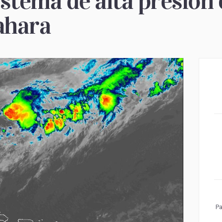
istema de alta presión
Sahara
Pa