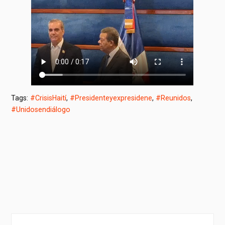
Tags:
#CrisisHaití
,
#Presidenteyexpresidene
,
#Reunidos
,
#Unidosendiálogo