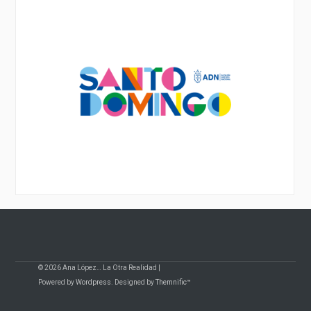
© 2026 Ana López… La Otra Realidad |
Powered by
Wordpress
. Designed by
Themnific™