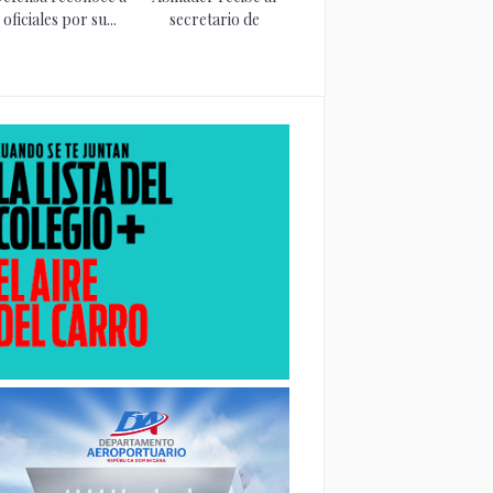
oficiales por su...
secretario de
Defensa de...