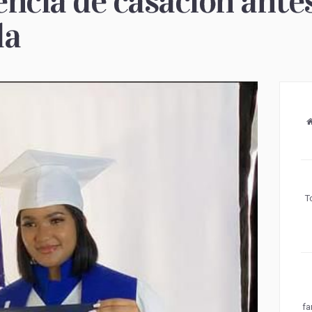
encia de casación antes
da
T
fa