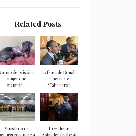
Related Posts
Un año de prisión a
Defensa de Donald
mujer que
Guerrero:
incurrió...
“Fabricaron
informes para
construir...
Ministerio de
Presidente
efensa reconoce a
Abinader recibe al