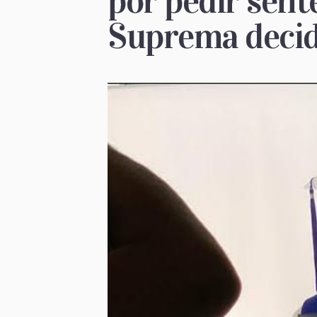
por pedir sent
Suprema deci