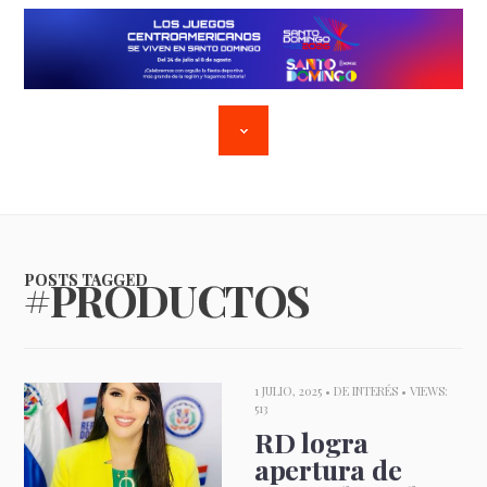
POSTS TAGGED
#PRODUCTOS
1 JULIO, 2025 •
DE INTERÉS
• VIEWS:
513
RD logra
apertura de