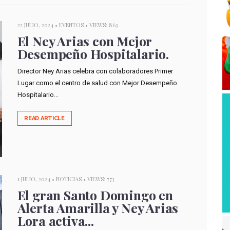
22 JULIO, 2024 •
EVENTOS
• VIEWS: 863
El Ney Arias con Mejor
Desempeño Hospitalario.
Director Ney Arias celebra con colaboradores Primer
Lugar como el centro de salud con Mejor Desempeño
Hospitalario...
READ ARTICLE
1 JULIO, 2024 •
NOTICIAS
• VIEWS: 773
El gran Santo Domingo en
Alerta Amarilla y Ney Arias
Lora activa...