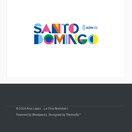
© 2026 Ana López… La Otra Realidad |
Powered by
Wordpress
. Designed by
Themnific™