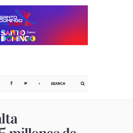
+
lta